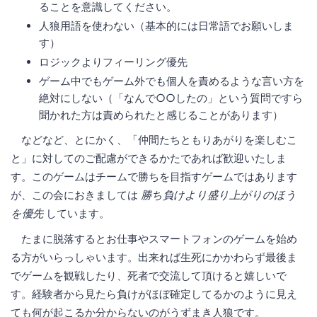
ることを意識してください。
人狼用語を使わない（基本的には日常語でお願いしま
す）
ロジックよりフィーリング優先
ゲーム中でもゲーム外でも個人を責めるような言い方を
絶対にしない（「なんで○○したの」という質問ですら
聞かれた方は責められたと感じることがあります）
などなど、とにかく、「仲間たちともりあがりを楽しむこ
と」に対してのご配慮ができるかたであれば歓迎いたしま
す。このゲームはチームで勝ちを目指すゲームではあります
が、この会におきましては
勝ち負けより盛り上がりのほう
を優先
しています。
たまに脱落するとお仕事やスマートフォンのゲームを始め
る方がいらっしゃいます。出来れば生死にかかわらず最後ま
でゲームを観戦したり、死者で交流して頂けると嬉しいで
す。経験者から見たら負けがほぼ確定してるかのように見え
ても何が起こるか分からないのがうずまき人狼です。