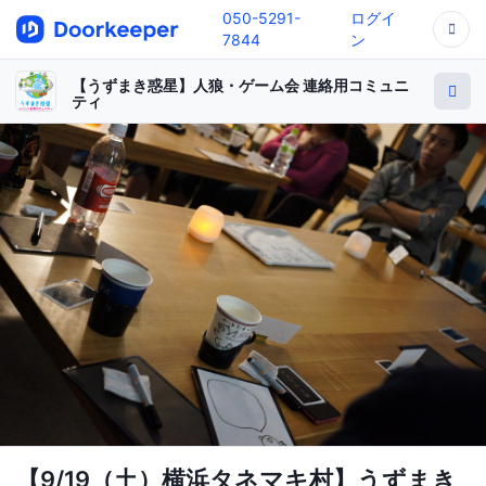
050-5291-
ログイ
7844
ン
【うずまき惑星】人狼・ゲーム会 連絡用コミュニ
ティ
【9/19（土）横浜タネマキ村】うずまき