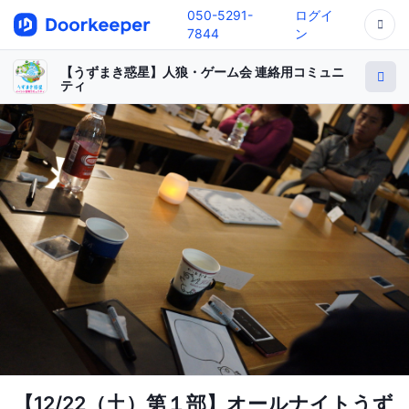
050-5291-
ログイ
7844
ン
【うずまき惑星】人狼・ゲーム会 連絡用コミュニ
ティ
【12/22（土）第１部】オールナイトうず