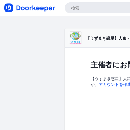
【うずまき惑星】人狼・
主催者にお
【うずまき惑星】人狼
か、
アカウントを作