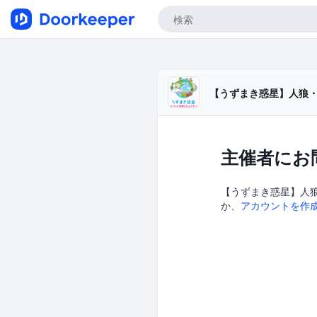
【うずまき惑星】人狼・
主催者にお
【うずまき惑星】人狼
か、
アカウントを作